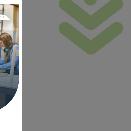
pactées
de
urgence
on
riser