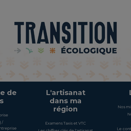
e de
L'artisanat
s
dans ma
Nos mi
région
N
prise
 /
Examens Taxis et VTC
ntreprise
Le cont
Les chiffres clés de l'artisanat