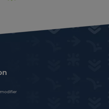
on
 modifier