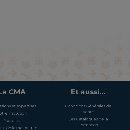
La CMA
Et aussi...
ssions et expertises
Conditions Générales de
Vente
otre institution
Les Catalogues de la
Nos élus
Formation
rat de la mandature