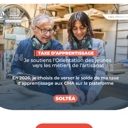
 toutes les entreprises artisanales car toutes sont im
nt climatique.
prix et la raréfaction des matières premières, de l'eau, 
 du volume des déchets est légion, les entreprises ont
de ces phénomènes sur leur activité
.
environnementaux dans son modèle économique permet n
 de la préservation de notre planète mais aussi de
valo
Je souhaite