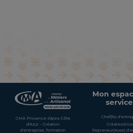
Mon espac
service
Chef(fe) d'entre
CMA Provence-Alpes-Côte
Créateur(rice)
d'Azur - Création
Repreneur(euse) d'e
d'entreprise, formation