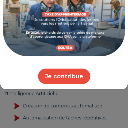
Optimisation de votre fiche établissement
Google
Création et gestion de votre site internet
Stratégie de communication sur les réseaux
sociaux
INTÉGREZ L’INTELLIGENCE ARTIFICIELLE DANS
Je contribue
VOTRE ACTIVITÉ
Gagnez du temps et optimisez vos processus avec
l'Intelligence Artificielle :
Création de contenus automatisée
Automatisation de tâches répétitives