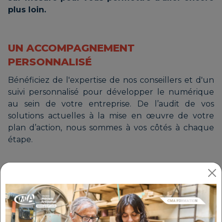
plus loin.
UN ACCOMPAGNEMENT
PERSONNALISÉ
Bénéficiez de l'expertise de nos conseillers et d'un
suivi personnalisé pour développer le numérique
au sein de votre entreprise. De l’audit de vos
solutions actuelles à la mise en œuvre de votre
plan d’action, nous sommes à vos côtés à chaque
étape.
BOOSTEZ VOTRE VISIBILITÉ SUR LE WEB
Améliorez votre présence en ligne avec des outils
adaptés à vos besoins :