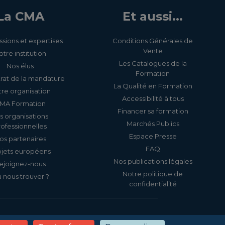
La CMA
Et aussi...
ssions et expertises
Conditions Générales de
Vente
otre institution
Les Catalogues de la
Nos élus
Formation
rat de la mandature
La Qualité en Formation
re organisation
Accessibilité à tous
MA Formation
Financer sa formation
s organisations
Marchés Publics
rofessionnelles
Espace Presse
os partenaires
FAQ
ojets européens
Nos publications légales
ejoignez-nous
Notre politique de
 nous trouver ?
confidentialité
s
Politique de confidentialité
Gestion des cookies