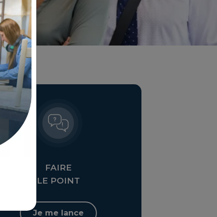
FAIRE
LE POINT
Je me lance