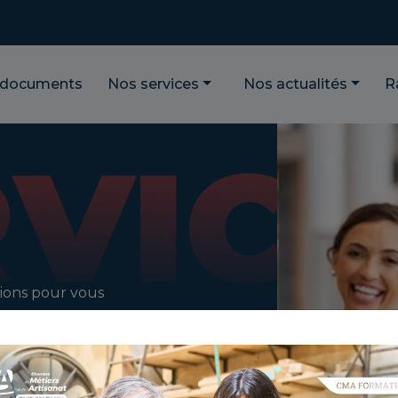
 documents
Nos services
Nos actualités
R
ions pour vous
re parcours
 vie de votre
ont là pour vous
entrez-vous sur