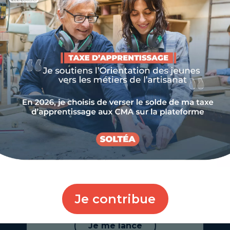
u reste !
CRÉER
MON ENTREPRISE
Je contribue
Je me lance