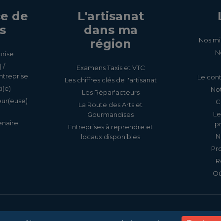
e de
L'artisanat
s
dans ma
Nos mi
région
N
prise
 /
Examens Taxis et VTC
ntreprise
Le cont
Les chiffres clés de l'artisanat
i(e)
Not
Les Répar'acteurs
eur(euse)
C
La Route des Arts et
Le
Gourmandises
enaire
p
Entreprises à reprendre et
N
locaux disponibles
Pr
R
Où
Accessibilité
Mentions légale