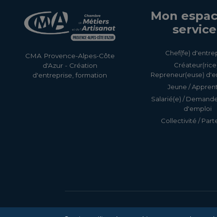
Mon espac
service
Chef(fe) d'entre
CMA Provence-Alpes-Côte
Créateur(rice)
d'Azur - Création
Repreneur(euse) d'e
d'entreprise, formation
Jeune / Apprent
Salarié(e) / Demand
d'emploi
Collectivité / Part