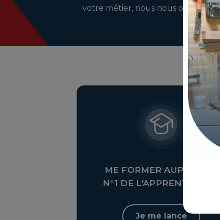
votre métier, nous nous occupons d
ME FORMER AUPRÈS DU
N°1 DE L'APPRENTISSAGE
Je me lance