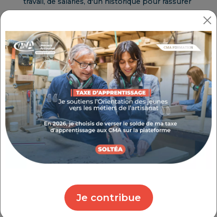
travail, de salariés, d'un historique pour rassurer
votre banquier et d'une rémunération assurée.
Gagnez du temps et bénéficiez d’une aide
précieuse : prenez la succession d’un artisan
qui sera heureux de vous transmettre son
entreprise et de la pérenniser.
La reprise d’une entreprise artisanale
représente une opportunité de lancer son
activité sereinement.
De nombreuses opportunités à saisir
Chaque année, en France, les CMA
accompagnent la cession d’environ 30 000
entreprises artisanales, sur un potentiel de 40
000 entreprises à céder.
Je contribue