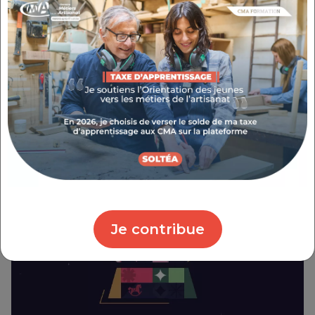
Provence-Alpes-Côte d'Azur. 40 étapes de
proximité pour bénéficier de conseils
d'experts gratuits et booster votre
entreprise artisanale. Parce que votre
Publié le : 25/06/2026
quotidien est au cœur de nos
préoccupations, la CMA Provence-Alpes-
Côte d'Azur lance une initiative inédite :
L'Artisanat Tour. Que vous soyez un artisan
installé ou un porteur de projet en pleine
création d’entreprise, nos équipes
d’experts se déplacent au plus près de
chez vous, en collaboration étroite avec les
municipalités de la Région Sud. Notre
Je contribue
objectif ? Vous écouter, identifier vos
besoins et vous proposer des solutions sur-
mesure pour propulser votre activité.
L'Artisanat Tour c'est aussi l'occasion pour
la CMA de faire entendre votre voix et