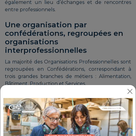
également un lieu d’échanges et de rencontres
entre professionnels.
Une organisation par
confédérations, regroupées en
organisations
interprofessionnelles
La majorité des Organisations Professionnelles sont
regroupées en Confédérations, correspondant à
trois grandes branches de métiers : Alimentation,
Bâtiment, Production et Services.
Ces Organisations Professionnelles sont chargées
de défendre la branche d’activité qu’elles
représentent. Elles sont elles-mêmes réunies en
Organisations Interprofessionnelles.
L’
U2P
(Union professionnelle artisanale)