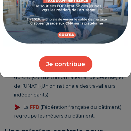
réunit la CAPEB (Confédération de l’artisanat et
des petites entreprises du bâtiment), la CGAD
(Confédération générale de l’alimentation en
détail) et la CNAMS (Confédération nationale de
l’artisanat des métiers et des services).
Le
CIDUNATI
(Confédération Intersyndicale
de Défense et d'Union Nationale d'Action des
Je contribue
Travailleurs Indépendants) est issu de la fusion
du CID (Comité d’information et de défense) et
de l’UNATI (Union nationale des travailleurs
indépendants).
La
FFB
(Fédération française du bâtiment)
regroupe les métiers du bâtiment.