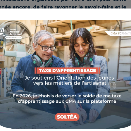
née encore, de faire rayonner le savoir-faire et le
MENT ANNUEL INCONTOURNABLE
 d’Art (JEMA) depuis 2002 ont permis la rencontre
professionnels des métiers d’art au travers de leurs
 ou encore de lieux culturels.
ire français (ex INMA) en 2002, les JEMA sont le rendez-
çais et les professionnels qui, au travers de moments
oine et les savoir-faire.
nd une envergure européenne avec une vingtaine de