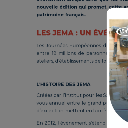
nouvelle édition qui promet, cette an
patrimoine français.
LES JEMA : UN ÉVÉNE
Les Journées Européennes des Métiers
entre 18 millions de personnes et les 
ateliers, d’établissements de formations
L’HISTOIRE DES JEMA
Créées par l’Institut pour les Savoir-Fa
vous annuel entre le grand public fran
d’exception, mettent en lumière le patrim
En 2012, l’évènement s’étend et pre