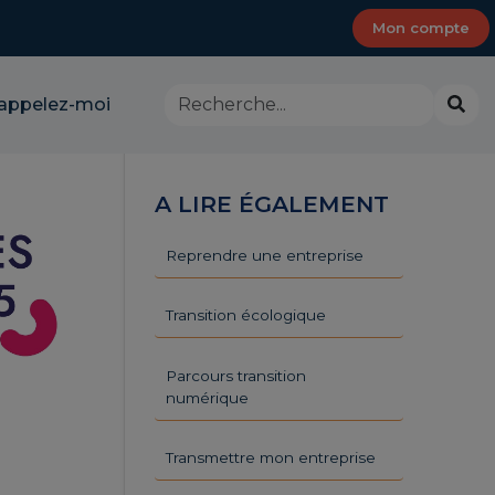
Mon compte
Rechercher
Lanc
appelez-moi
dans
la
le
rech
site
-
A LIRE ÉGALEMENT
CMA
Provence-
Alpes-
Reprendre une entreprise
Côte
d'Azur
Transition écologique
Parcours transition
numérique
Transmettre mon entreprise