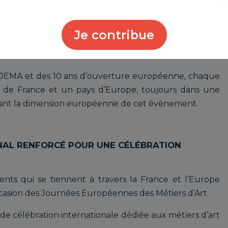
’organisation de Rendez-vous d'Exception invitant le
Je contribue
au cœur de lieux d’exception et hauts lieux culturels
rarement ouverts au public.
s JEMA et des 10 ans d’ouverture européenne, chaque
n de France et un pays d’Europe, toujours dans une
ant la dimension européenne de cet évènement.
NAL RENFORCÉ POUR UNE CÉLÉBRATION
ts qui se tiennent à travers la France et l’Europe
asion des Journées Européennes des Métiers d’Art.
e célébration internationale dédiée aux métiers d’art