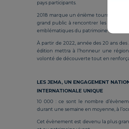
pays participants.
2018 marque un énième tournant avec l
grand public à rencontrer les artisans 
emblématiques du patrimoine français 
À partir de 2022, année des 20 ans de
édition mettra à l’honneur une régio
volonté de découverte tout en renforç
LES JEMA, UN ENGAGEMENT NATIO
INTERNATIONALE UNIQUE
10 000 : ce sont le nombre d’évènemen
durant une semaine en moyenne, à l’occ
Cet évènement est devenu la plus grand