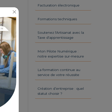
Facturation électronique
Formations techniques
Soutenez l'Artisanat avec la
Taxe d'apprentissage
Mon Pilote Numérique :
notre expertise sur-mesure
La formation continue au
service de votre réussite
Création d’entreprise : quel
statut choisir ?