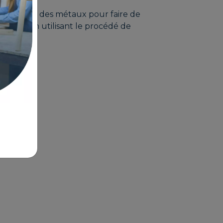
nnaissances des métaux pour faire de
ôlerie) en utilisant le procédé de
ion
loi