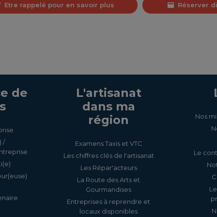
Etre rappelé pour en savoir plus
Réserver d
e de
L'artisanat
s
dans ma
Nos mi
région
N
prise
 /
Examens Taxis et VTC
ntreprise
Le cont
Les chiffres clés de l'artisanat
i(e)
Not
Les Répar'acteurs
eur(euse)
C
La Route des Arts et
Le
Gourmandises
enaire
p
Entreprises à reprendre et
N
locaux disponibles