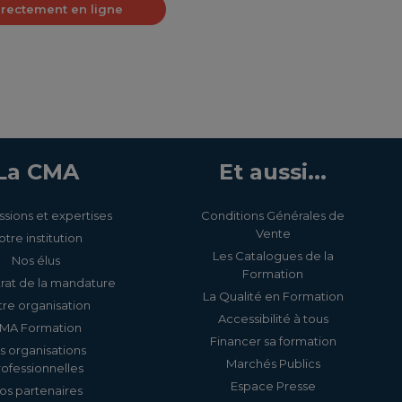
irectement en ligne
La CMA
Et aussi...
ssions et expertises
Conditions Générales de
Vente
otre institution
Les Catalogues de la
Nos élus
Formation
rat de la mandature
La Qualité en Formation
re organisation
Accessibilité à tous
MA Formation
Financer sa formation
s organisations
Marchés Publics
rofessionnelles
Espace Presse
os partenaires