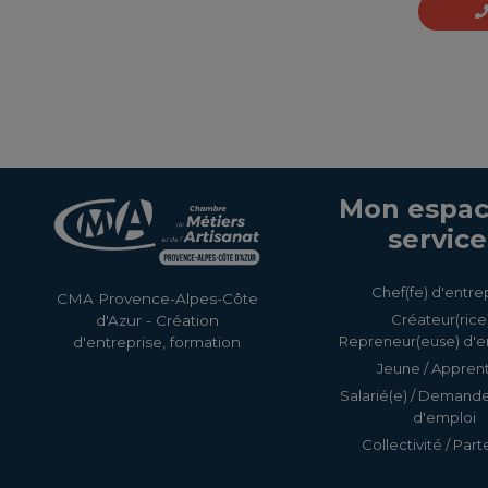
Mon espac
service
Chef(fe) d'entre
CMA Provence-Alpes-Côte
Créateur(rice)
d'Azur - Création
Repreneur(euse) d'e
d'entreprise, formation
Jeune / Apprent
Salarié(e) / Demand
d'emploi
Collectivité / Part