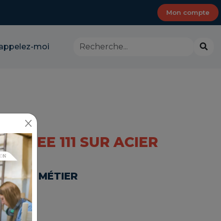
Mon compte
Rechercher
Lanc
appelez-moi
dans
la
le
rech
site
-
CMA
Provence-
Alpes-
Côte
d'Azur
DÉ EE 111 SUR ACIER
-FAIRE MÉTIER