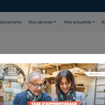
 documents
Nos services
Nos actualités
R
URE ARC ÉLECTRIQUE - PROCÉ
NCE : 3.5.121
TIQUE : PROGRESSER DANS MON SAVOIR