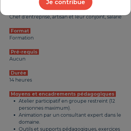
Je contribue
Public
Chef d’entreprise, artisan et leur conjoint, salarié
Format
Formation
Pré-requis
Aucun
Durée
14 heures
Moyens et encadrements pédagogiques
Atelier participatif en groupe restreint (12
personnes maximum).
Animation par un consultant expert dans le
domaine.
Outils et supports pédagogiques, exercices