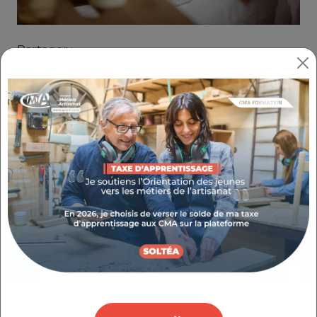
Partager :
SÉDUISEZ UNE CLIENTÈLE ACTIVE
AVEC LE MODELAGE CALIFORNIEN
RÉFÉRENCE : 3.5.12
THÉMATIQUE : PROGRESSER DANS MON SAVOIR-
FAIRE MÉTIER
Notre service
A l’issue de ces deux jours, vous saurez vendre
à une clientèle active ce modelage du corps
basé sur de grands mouvements relaxants.
Vous pratiquerez les différentes manœuvres
du protocole et les mouvements de liaison
pour libérer les tensions et créer une
impression d’infini.