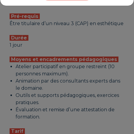
Formation
Pré-requis
Être titulaire d’un niveau 3 (CAP) en esthétique
Durée
1 jour
Moyens et encadrements pédagogiques
Atelier participatif en groupe restreint (10
personnes maximum).
Animation par des consultants experts dans
le domaine.
Outils et supports pédagogiques, exercices
pratiques.
Évaluation et remise d’une attestation de
formation.
Tarif