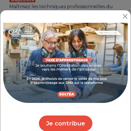
Maîtrisez les techniques professionnelles du
"brow lift" et du rehaussement des cils afin de
proposer une prestation esthétique complète
et personnalisée de mise en valeur du regard,
dans le respect des règles d’hygiène, de
sécurité et de la morphologie du visage.
Les +
Atelier participatif
en petit groupe
Animation par des
consultants experts
Montage du dossier
de prise en charge de
la formation
Public
Chefs d’entreprise, conjoints, salariés,
demandeurs d'emploi
Je contribue
Format