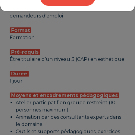
Public
Chefs d’entreprise, conjoints, salariés,
demandeurs d'emploi
Format
Formation
Pré-requis
Être titulaire d’un niveau 3 (CAP) en esthétique
Durée
1 jour
Moyens et encadrements pédagogiques
Atelier participatif en groupe restreint (10
personnes maximum).
Animation par des consultants experts dans
le domaine.
Outils et supports pédagogiques, exercices