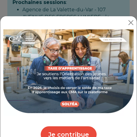
Prochaines sessions
:
Agence de La Valette-du-Var - 107
AVENUE DES FRERES LUMIERE - le
24/11/2026;
Inscription avant le 24/11/2026
Objectifs
Enrichissez votre offre de prestations d'onglerie
en acquérant la maîtrise des techniques de nail
art spécifiques à la période de Noël, afin de
proposer des créations innovantes à la clientèle.
Les +
Atelier participatif
en petit groupe
Animation par des
consultants experts
Montage du dossier
de prise en charge de
la formation
Je contribue