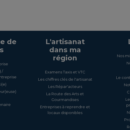
e de
L'artisanat
s
dans ma
Nos mi
région
N
prise
 /
Examens Taxis et VTC
ntreprise
Le cont
Les chiffres clés de l'artisanat
i(e)
Not
Les Répar'acteurs
eur(euse)
C
La Route des Arts et
Le
Gourmandises
enaire
p
Entreprises à reprendre et
N
locaux disponibles
Pr
R