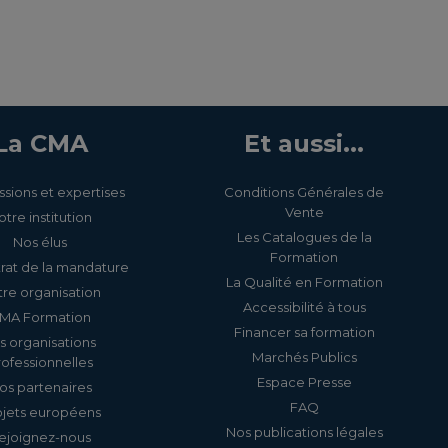
La CMA
Et aussi...
ssions et expertises
Conditions Générales de
Vente
otre institution
Les Catalogues de la
Nos élus
Formation
rat de la mandature
La Qualité en Formation
re organisation
Accessibilité à tous
MA Formation
Financer sa formation
s organisations
Marchés Publics
rofessionnelles
Espace Presse
os partenaires
FAQ
ojets européens
Nos publications légales
ejoignez-nous