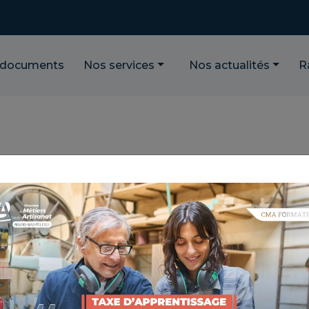
 documents
Nos services
Nos actualités
R
TRISEZ LE TRAITEMENT DES 
ENCE : 3.5.42
TIQUE : BIEN GÉRER MON ACTIVITÉ