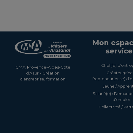
Mon espac
service
Chef(fe) d'entre
CMA Provence-Alpes-Côte
Créateur(rice)
d'Azur - Création
Repreneur(euse) d'e
d'entreprise, formation
Jeune / Apprent
Salarié(e) / Demand
d'emploi
Collectivité / Part