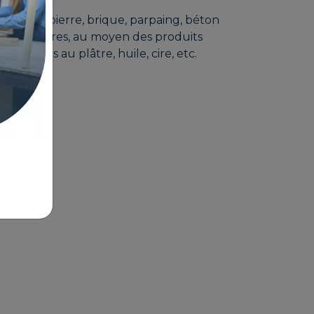
urfaces : pierre, brique, parpaing, béton
e, entre autres, au moyen des produits
, enduits au plâtre, huile, cire, etc.