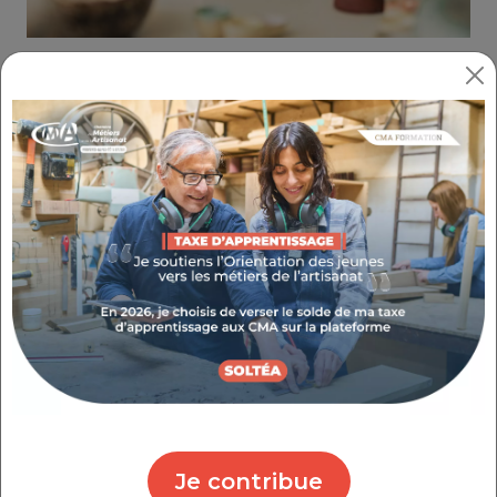
Partager :
APPRENEZ À IMITER DIFFÉRENTS
MARBRES ET BOIS
RÉFÉRENCE : 3.5.36
THÉMATIQUE : BIEN GÉRER MON ACTIVITÉ
Objectifs
Apprenez à réaliser des imitations de marbres et
de bois, à partir d’images en couleur. Maîtrisez
les bases théoriques, manipulez les matériaux
et les outils, mettez en pratique les modes
opératoires pour réaliser des imitations de
qualité.
Je contribue
Les plus