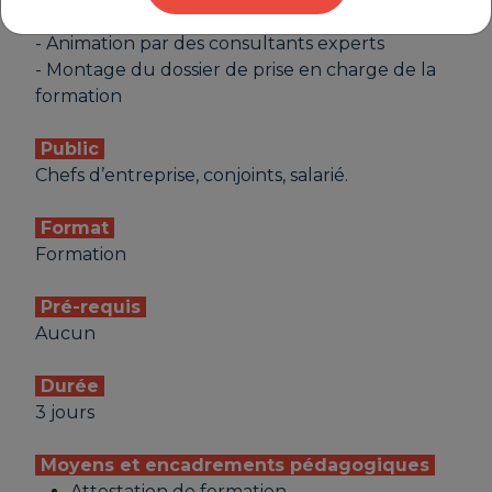
- Atelier participatif en petit groupe
- Animation par des consultants experts
- Montage du dossier de prise en charge de la
formation
Public
Chefs d’entreprise, conjoints, salarié.
Format
Formation
Pré-requis
Aucun
Durée
3 jours
Moyens et encadrements pédagogiques
Attestation de formation