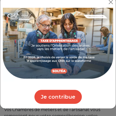
vous la connaissez est
temporairement
suspendue
.
Pour les artisans ayant acheté ou téléchargé leur
carte artisan avant cet arrêt temporaire nous vous
rappelons que la carte artisan a une
durée de
validité de 2 ans
à compter du
téléchargement/achat.
Cette carte ne permet plus d’attester de votre
immatriculation aux Registres officiels.
Le réseau des CMA travaille activement
sur une
nouvelle carte
permettant de valoriser les
entreprises artisanales et de leur faire bénéficier
Je contribue
d’offres privilégiées.
Vos Chambres de métiers et de l’artisanat vous
remercient pour votre compréhension, votre