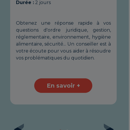
Durée :
2 jours
ur
pe
us
dé
nt
bé
Obtenez une réponse rapide à vos
au
in
questions d'ordre juridique, gestion,
de
se
réglementaire, environnement, hygiène
us
fo
alimentaire, sécurité... Un conseiller est à
re
pe
votre écoute pour vous aider à résoudre
de
dé
vos problématiques du quotidien.
ur
no
vot
En savoir +