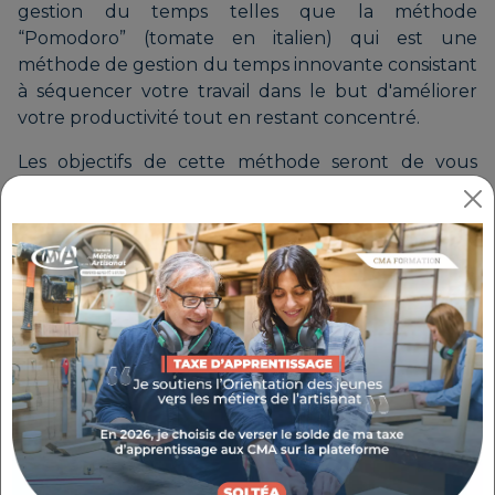
gestion du temps telles que la méthode
“Pomodoro” (tomate en italien) qui est une
méthode de gestion du temps innovante consistant
à séquencer votre travail dans le but d'améliorer
votre productivité tout en restant concentré.
Les objectifs de cette méthode seront de vous
pousser à vous mettre au travail, de vous
concentrer sur chacune de vos tâches les unes
après les autres et d'avoir le sentiment d'accomplir
beaucoup de choses en une journée afin de vous
valoriser et de vous motiver sur le long terme.
SUIVI FINANCIER RIGOUREUX
Le suivi financier est un pilier fondamental de la
gestion quotidienne d'une entreprise.
La maîtrise des flux de trésorerie, des budgets et