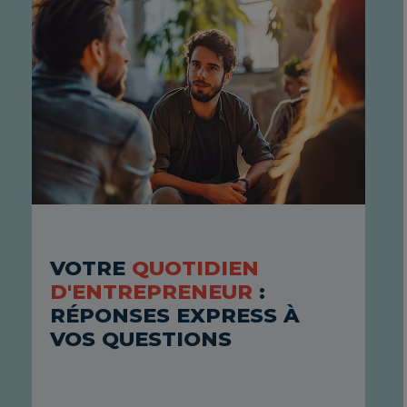
C
R
VOTRE
QUOTIDIEN
D
D'ENTREPRENEUR
:
C
RÉPONSES EXPRESS À
VOS QUESTIONS
Du
os
A