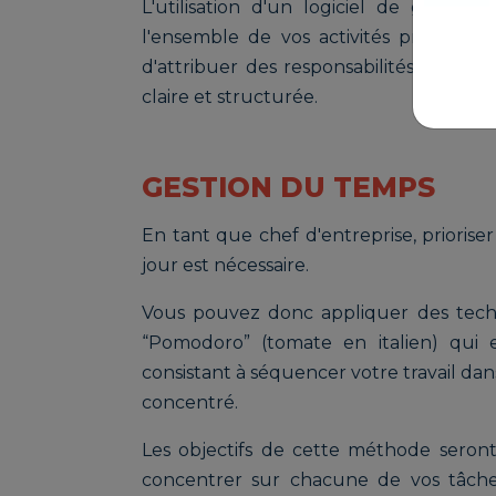
L'utilisation d'un logiciel de gestion 
l'ensemble de vos activités professionn
d'attribuer des responsabilités et d'as
claire et structurée.
GESTION DU TEMPS
En tant que chef d'entreprise, prioris
jour est nécessaire.
Vous pouvez donc appliquer des tech
“Pomodoro” (tomate en italien) qui
consistant à séquencer votre travail dan
concentré.
Les objectifs de cette méthode seront
concentrer sur chacune de vos tâches