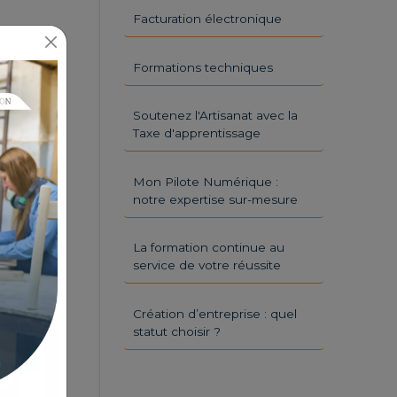
Facturation électronique
Formations techniques
Soutenez l'Artisanat avec la
Taxe d'apprentissage
Mon Pilote Numérique :
notre expertise sur-mesure
La formation continue au
service de votre réussite
Création d’entreprise : quel
statut choisir ?