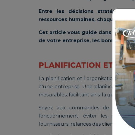
Entre les décisions stratégiques,
ressources humaines, chaque jour co
Cet article vous guide dans les nom
de votre entreprise, les bonnes prati
PLANIFICATION ET ORG
La planification et l'organisation au 
d'une entreprise. Une planification régu
mesurables, facilitant ainsi la gestion de
Soyez aux commandes de la gestio
fonctionnement, éviter les mauvaise
fournisseurs, relances des clients…) et id