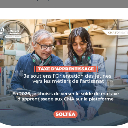
 les aspects administratifs et la gestion des
mporte son lot de responsabilités.
breux points à suivre dans la gestion quotidienne
ques à adopter et les pièges à éviter.
ANISATION
quotidien restent fondamentales pour la bonne gestion
lière vous permettra d'établir des objectifs précis et
 vos priorités et la motivation de votre personnel.
n de votre entreprise pour en comprendre son
s surprises (échéances fiscales, paiements de vos
entifier les différents leviers pour la développer.