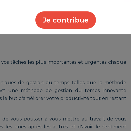
des tâches (outil pour organiser, prioriser et suivre
elles) permettra de centraliser les listes de tâches,
surer le suivi de l'avancement des projets de manière
Je contribue
er vos tâches les plus importantes et urgentes chaque
niques de gestion du temps telles que la méthode
 est une méthode de gestion du temps innovante
s le but d'améliorer votre productivité tout en restant
 de vous pousser à vous mettre au travail, de vous
 les unes après les autres et d'avoir le sentiment