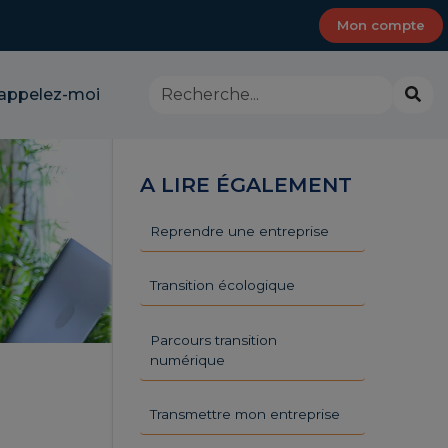
Mon compte
Rechercher
Lanc
appelez-moi
dans
la
le
rech
site
-
A LIRE ÉGALEMENT
CMA
Provence-
Alpes-
Reprendre une entreprise
Côte
d'Azur
Transition écologique
Parcours transition
numérique
Transmettre mon entreprise