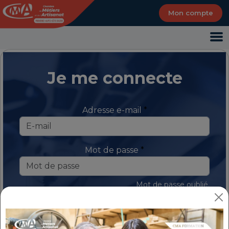
Panneau de gestion des cookies
Mon compte
Je me connecte
Adresse e-mail
Mot de passe
Mot de passe oublié.
SE CONNECTER