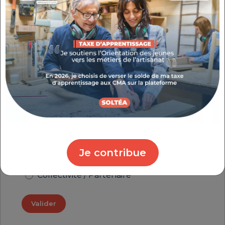
Je crée mon compte
Pour profiter de tous nos services, activez
gratuitement votre compte personnel.
Quel est votre profil ?
Chef(fe) d'entreprise
Créateur(rice) / Repreneur(euse)
d'entreprise
Jeune / Apprenti(e)
Je contribue
Salarié(e) / Demandeur(euse) d'emploi
Collectivité / Partenaire
Valider