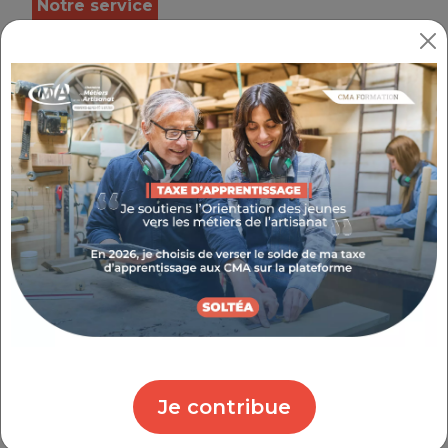
Notre service
Bénéficiez d’un accompagnement personnalisé
et adapté pour radier votre entreprise dans les
meilleures conditions. Soyez informé de toutes
les conséquences de votre cessation d’activité
pour préserver vos droits et préparer
sereinement votre futur projet : nouvelle
orientation, retraite...
Les plus
- Une action
confidentielle
et
sécurisée
- Un
gain de temps
, des
démarches
simplifiées
- Relais des services
Transmission / Reprise
et
Conseil Juridique
selon les besoins
Public
Je contribue
Chefs d'entreprise