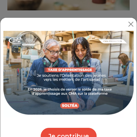
Partager :
MAÎTRISEZ LES ÉTAPES D’UNE
PEINTURE EN TROMPE-L’ŒIL
RÉUSSIE
RÉFÉRENCE : 3.5.44
THÉMATIQUE : BIEN GÉRER MON ACTIVITÉ
Objectifs
Apprenez à réaliser un décor mural, depuis
l’élaboration du croquis jusqu’au tracé de la
maquette à l’échelle. Expérimentez les
techniques pour donner du volume et de la
perspective à une surface plane.
Les plus
Je contribue