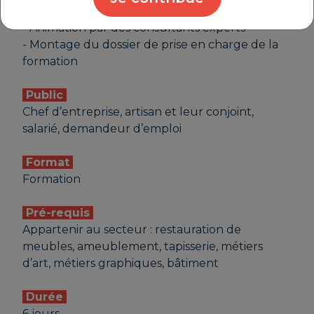
- Atelier participatif en petit groupe
- Animation par des consultants experts
- Montage du dossier de prise en charge de la
formation
Public
Chef d’entreprise, artisan et leur conjoint,
salarié, demandeur d’emploi
Format
Formation
Pré-requis
Appartenir au secteur : restauration de
meubles, ameublement, tapisserie, métiers
d’art, métiers graphiques, bâtiment
Durée
6 jours