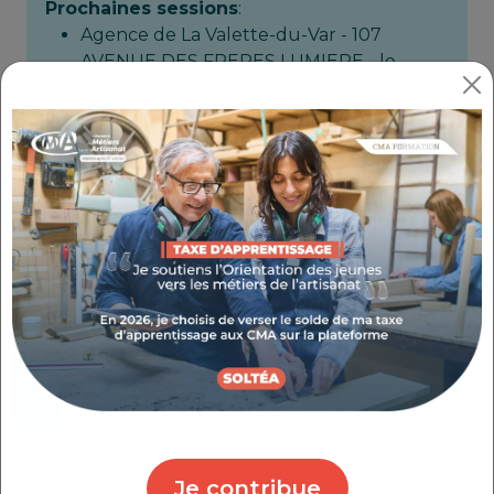
Prochaines sessions
:
Agence de La Valette-du-Var - 107
AVENUE DES FRERES LUMIERE - le
05/10/2026;
Inscription avant le 05/10/2026
Objectifs
Développer des compétences techniques
avancées permettant d’adapter, fixer, intégrer
et entretenir un complément capillaire
masculin en fonction des besoins esthétiques et
morphologiques du client.
Les +
Atelier participatif
en petit groupe
Animation par des
consultants experts
Montage du dossier
de prise en charge de
la formation
Je contribue