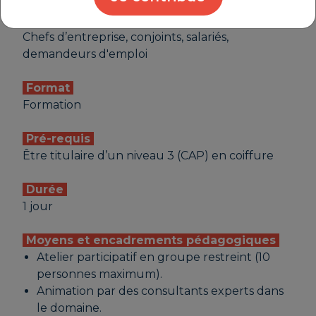
Public
Chefs d’entreprise, conjoints, salariés,
demandeurs d'emploi
Format
Formation
Pré-requis
Être titulaire d’un niveau 3 (CAP) en coiffure
Durée
1 jour
Moyens et encadrements pédagogiques
Atelier participatif en groupe restreint (10
personnes maximum).
Animation par des consultants experts dans
le domaine.