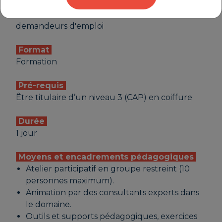
Public
Chefs d’entreprise, conjoints, salariés,
demandeurs d'emploi
Format
Formation
Pré-requis
Être titulaire d’un niveau 3 (CAP) en coiffure
Durée
1 jour
Moyens et encadrements pédagogiques
Atelier participatif en groupe restreint (10
personnes maximum).
Animation par des consultants experts dans
le domaine.
Outils et supports pédagogiques, exercices