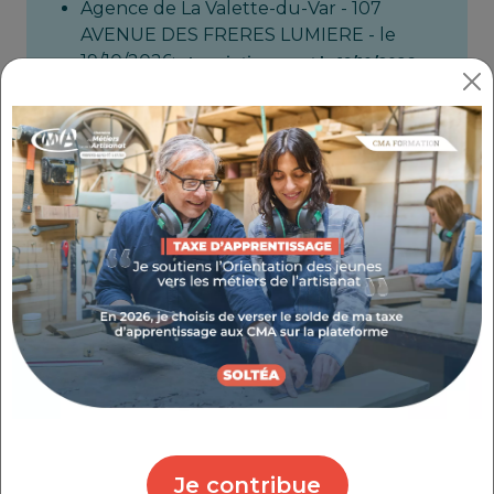
Agence de La Valette-du-Var - 107
AVENUE DES FRERES LUMIERE - le
19/10/2026;
Inscription avant le 19/10/2026
Objectifs
Maîtrisez les fondamentaux liés au choix, à
l’adaptation, à l’entretien et à la vente de
perruques afin d’apporter une réponse
professionnelle et personnalisée aux besoins
des clients.
Les +
Atelier participatif
en petit groupe
Animation par des
consultants experts
Montage du dossier
de prise en charge de
la formation
Je contribue