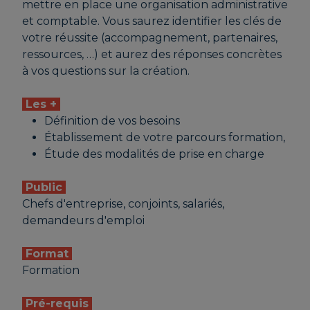
Agence de La Valette-du-Var - 107
mettre en place une organisation administrative
AVENUE DES FRERES LUMIERE - le
et comptable. Vous saurez identifier les clés de
23/11/2026;
votre réussite (accompagnement, partenaires,
Inscription avant le 23/11/2026
ressources, …) et aurez des réponses concrètes
CMA PACA / Bouches-du-Rhône (13) - 2
à vos questions sur la création.
RUE DE LA FOURANE - le 10/12/2026;
Inscription avant le 10/12/2026
Les +
Définition de vos besoins
Agence de Saint-Laurent-du-Var - 142
Établissement de votre parcours formation,
AVENUE DE VERDUN - le 10/12/2026;
Étude des modalités de prise en charge
Inscription avant le 10/12/2026
Public
Chefs d'entreprise, conjoints, salariés,
demandeurs d'emploi
Format
Formation
Pré-requis