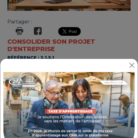
Partager :
CONSOLIDER SON PROJET
D'ENTREPRISE
RÉFÉRENCE : 2.1.5.1
THÉMATIQUE : CRÉER MON ENTREPRISE
Prochaines sessions
:
CMA PACA / Bouches-du-Rhône (13) - 2
RUE DE LA FOURANE - le 20/08/2026;
Inscription avant le 20/08/2026
Agence de Digne-les-Bains - 15 RUE
MALDONAT - le 03/09/2026;
Inscription avant le 03/09/2026