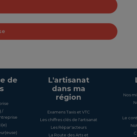
se
e de
L'artisanat
En savoir +
s
dans ma
En savoir +
Nos mi
région
N
prise
 /
Examens Taxis et VTC
ntreprise
Le cont
Les chiffres clés de l'artisanat
i(e)
Not
Les Répar'acteurs
eur(euse)
C
La Route des Arts et