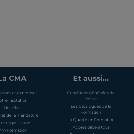
La CMA
Et aussi...
ssions et expertises
Conditions Générales de
Vente
otre institution
Les Catalogues de la
Nos élus
Formation
rat de la mandature
La Qualité en Formation
re organisation
Accessibilité à tous
MA Formation