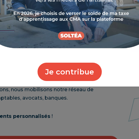
re
ou à
céder
une activité ?
tre les cédants et les repreneurs
et vous
Je contribue
 de l’entreprise.
ons, nous mobilisons notre réseau de
mptables, avocats, banques.
nts personnalisés
!