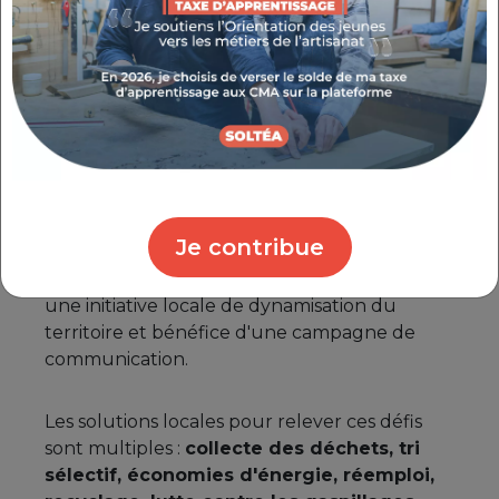
les déchets, les éco-produits, la gestion
de l'eau, les emballages et la
responsabilité sociétale
. Les entreprises qui
participent à cette initiative bénéficient d'une
valorisation de leurs efforts auprès de leurs
clients et d'une dynamisation de leur image.
Relever des Éco-défis présente de
nombreux avantages :
valorisation des
Je contribue
démarches en faveur du développement
durable auprès des clients, participation à
une initiative locale de dynamisation du
territoire et bénéfice d'une campagne de
communication.
Les solutions locales pour relever ces défis
sont multiples :
collecte des déchets, tri
sélectif, économies d'énergie, réemploi,