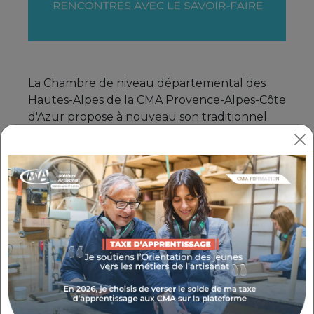
La Chambre de niveau départemental des
Hautes-Alpes de la CMA Provence-Alpes-Côte
d'Azur propose à nouveau son traditionnel
salon : Artisan'Art - Rencontres avec le savoir-
faire. La 12ème édition de ce rendez-vous
incontournable se déroulera, comme chaque
année, au Quattro à Gap, les
13 et 14 avril
2024
.
Le salon en chiffres
› 35 artisans d'art › 5
artisans de l'alimentaire › 2 défilés de
mode › 3000 visiteurs en 2023 › une
démonstration de taille de pierre ›
expositions de voitures de collection >