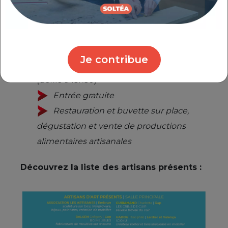
démonstration de forge > présence d'un
remouleur
Horaires & services : Samedi > 14h-19h
Je contribue
(défilé à 17h30) / Dimanche > 10h-19h
(défilé à 15h30)
Entrée gratuite
Restauration et buvette sur place,
dégustation et vente de productions
alimentaires artisanales
Découvrez la liste des artisans présents :