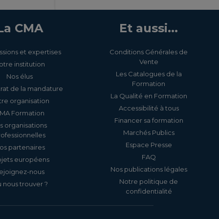
La CMA
Et aussi...
ssions et expertises
Conditions Générales de
Vente
otre institution
Les Catalogues de la
Nos élus
Formation
rat de la mandature
La Qualité en Formation
re organisation
Accessibilité à tous
MA Formation
Financer sa formation
s organisations
Marchés Publics
rofessionnelles
Espace Presse
os partenaires
FAQ
ojets européens
Nos publications légales
ejoignez-nous
Notre politique de
 nous trouver ?
confidentialité