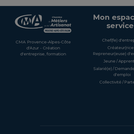
Mon espac
service
Chef(fe) d'entre
CMA Provence-Alpes-Côte
Créateur(rice)
d'Azur - Création
Repreneur(euse) d'e
d'entreprise, formation
Jeune / Apprent
Salarié(e) / Demand
d'emploi
Collectivité / Part