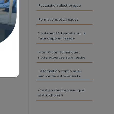
Facturation électronique
Formations techniques
Soutenez l'Artisanat avec la
Taxe d'apprentissage
Mon Pilote Numérique :
notre expertise sur-mesure
La formation continue au
service de votre réussite
Création d’entreprise : quel
statut choisir ?