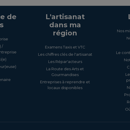
e de
L'artisanat
s
dans ma
Nos mi
région
N
prise
 /
Examens Taxis et VTC
ntreprise
Le cont
Les chiffres clés de l'artisanat
i(e)
Not
Les Répar'acteurs
eur(euse)
C
La Route des Arts et
Le
Gourmandises
enaire
p
Entreprises à reprendre et
N
locaux disponibles
Pr
R
Où