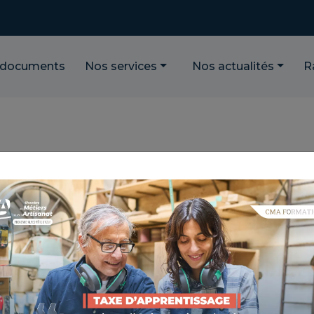
 documents
Nos services
Nos actualités
R
UD EMPLOI : LA
E POUR L’EMPLOI