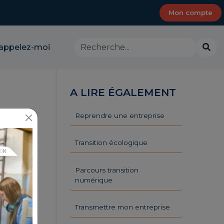
Mon compte
Rechercher
Lanc
appelez-moi
dans
la
le
rech
site
-
A LIRE ÉGALEMENT
CMA
Provence-
Alpes-
Reprendre une entreprise
Côte
d'Azur
Transition écologique
Parcours transition
numérique
Transmettre mon entreprise