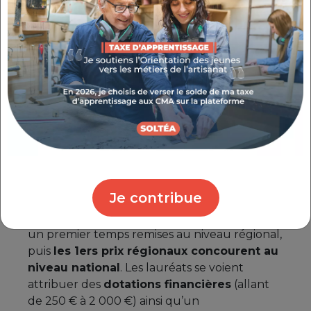
Le concours est ouvert aux
jeunes de moins
de 26 ans
au moment de l’inscription,
en
formation initiale à temps plein ou en
apprentissage
dans le domaine des métiers
d’art, dans l’année de leur examen. Les
candidats peuvent être de
niveau 3 (CAP)
,
de
niveau 4 (BMA, Bac Pro, BTM)
ou de
niveau 5/6 (BTS, BTMS, DMA, DN MADE)
.
La participation s’effectue via un dossier
d’inscription accompagné de photos de
Je contribue
l’œuvre réalisée et adressé au responsable
du Prix à l’Institut. Les récompenses sont dans
un premier temps remises au niveau régional,
puis
les 1ers prix régionaux concourent au
niveau national
. Les lauréats se voient
attribuer des
dotations financières
(allant
de 250 € à 2 000 €) ainsi qu’un