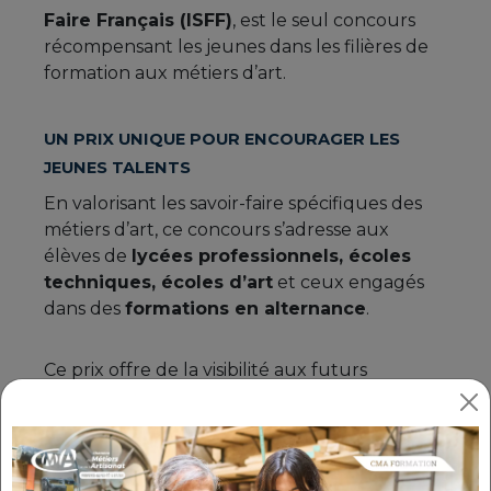
Faire Français (ISFF)
, est le seul concours
récompensant les jeunes dans les filières de
formation aux métiers d’art.
UN PRIX UNIQUE POUR ENCOURAGER LES
JEUNES TALENTS
En valorisant les savoir-faire spécifiques des
métiers d’art, ce concours s’adresse aux
élèves de
lycées professionnels, écoles
techniques, écoles d’art
et ceux engagés
dans des
formations en alternance
.
Ce prix offre de la visibilité aux futurs
professionnels en mettant en lumière leur
créativité
, leur
regard
et leur
intelligence
face à la matière
.