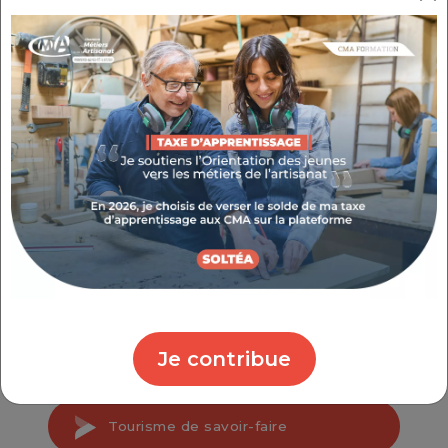
Gratuites et ouvertes à tous
, ces sessions vous
accompagnent dans le développement de
votre entreprise.
Je m'inscris
Les webinaires d'une durée d'1h30 se déroulent
en visio-conférence et sont articulés autour de
7 thématiques :
Financement Participatif
Je contribue
Tourisme de savoir-faire