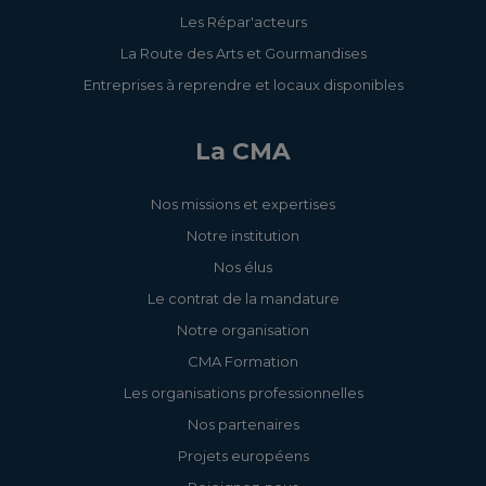
Les Répar'acteurs
La Route des Arts et Gourmandises
Entreprises à reprendre et locaux disponibles
Je m'inscris
Je m'inscris
La CMA
Nos missions et expertises
Notre institution
Nos élus
Je m'inscris
Le contrat de la mandature
Notre organisation
CMA Formation
Les organisations professionnelles
Nos partenaires
Projets européens