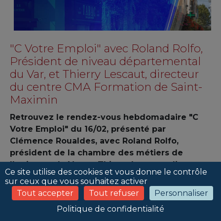
"C Votre Emploi" avec Roland Rolfo,
Président de niveau départemental
du Var, et Thierry Lescaut, directeur
du centre CMA Formation de Saint-
Maximin
Retrouvez le rendez-vous hebdomadaire "C
Votre Emploi" du 16/02, présenté par
Clémence Roualdes, avec Roland Rolfo,
président de la chambre des métiers de
l'artisanat du Var, et Thierry Lescaut, directeur
Ce site utilise des cookies et vous donne le contrôle
du centre CMA Formation de Saint-Maximin.
sur ceux que vous souhaitez activer
en partenariat avec La Varappe, sur BFM
Tout accepter
Tout refuser
Personnaliser
Toulon Var.
Politique de confidentialité