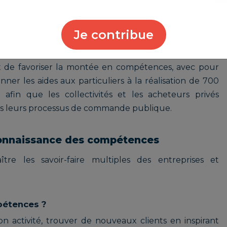
 objectifs long terme
l RGE permet d'instaurer un gage de qualité des
Je contribue
ique.
est de favoriser la montée en compétences, avec pour
er les aides aux particuliers à la réalisation de 700
afin que les collectivités et les acheteurs privés
ans leurs processus de commande publique.
econnaissance des compétences
tre les savoir-faire multiples des entreprises et
étences ?
on activité, trouver de nouveaux clients en inspirant