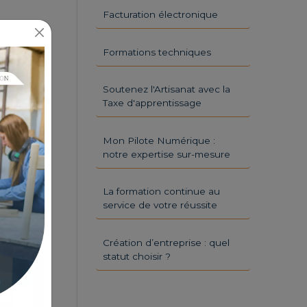
Facturation électronique
Formations techniques
Soutenez l'Artisanat avec la
Taxe d'apprentissage
Mon Pilote Numérique :
notre expertise sur-mesure
La formation continue au
service de votre réussite
Création d’entreprise : quel
statut choisir ?