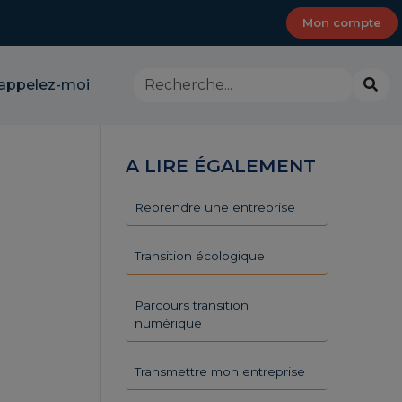
Mon compte
Rechercher
Lanc
appelez-moi
dans
la
le
rech
site
-
A LIRE ÉGALEMENT
CMA
Provence-
Alpes-
Reprendre une entreprise
Côte
d'Azur
Transition écologique
Parcours transition
numérique
Transmettre mon entreprise