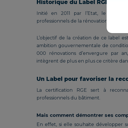
Historique du Label RGE et ses
Initié en 2011 par l’Etat, le Labe
professionnels de la rénovation énergét
L’objectif de la création de ce label 
ambition gouvernementale de conditionn
000 rénovations d’envergure par an, 
intègrent de plus en plus ce critère d
Un Label pour favoriser la r
La certification RGE sert à reconnaî
professionnels du bâtiment.
Mais comment démontrer ses comp
En effet, si elle souhaite développer s