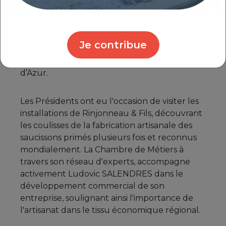
officiellement le prestigieux titre de Maître
Artisan par les deux Présidents. Une réussite
pour ce jeune chef d'entreprise qui a fait ses
classes dans le laboratoire de l’atelier
Je contribue
boucherie du centre CMA Formation
d'Avignon de la CMA Provence Alpes Côte
d’Azur.
Les Présidents ont eu l'occasion de visiter les
installations de Rinjonneau & Fils, découvrant
les coulisses de la fabrication artisanale des
saucissons primés plusieurs fois et reconnus
mondialement. La Chambre de Métiers à
travers son réseau d'experts, accompagne
activement Ludovic SALENDRES dans le
développement commercial de son
entreprise, soulignant ainsi l'importance de
l'artisanat dans le tissu économique régional.