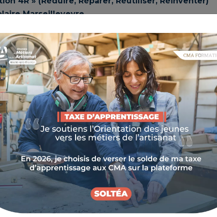
on 4R » (Réduire, Réparer, Réutiliser, Réinventer)
laire Marseilleveyre.
e Métiers et de l’Artisanat Provence-Alpes-Côte
sourceries et Recycleries
, cette initiative s'inscrit
per. Ce dernier vise à renforcer l’économie de la
anée en agissant sur l'offre, la formation et la