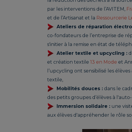
la réduction des déchets à la source,
par les interventions de l’AVITEM,
Fr
et de l’Artisanat et la
Ressourcerie L
Ateliers de réparation électro
co-fondateurs de l’entreprise de ré
s'initier à la remise en état de télép
Atelier textile et upcycling :
de
et création textile
13 en Mode
et An
l’upcycling ont sensibilisé les élève
textile,
Mobilités douces :
dans le cadr
des petits groupes d’élèves à l'auto-r
Immersion solidaire :
une visit
aux élèves d'appréhender le rôle soc