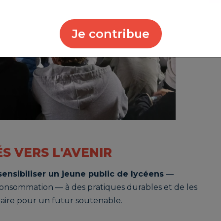
Je contribue
S VERS L'AVENIR
sensibiliser un jeune public de lycéens
—
onsommation — à des pratiques durables et de les
laire pour un futur soutenable.