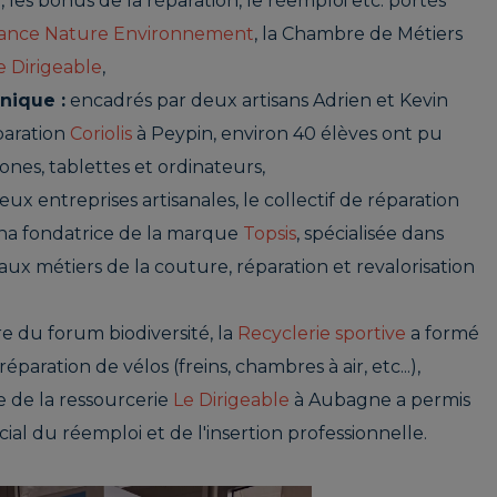
 les bonus de la réparation, le réemploi etc. portés
ance Nature Environnement
, la Chambre de Métiers
e Dirigeable
,
nique :
encadrés par deux artisans Adrien et Kevin
paration
Coriolis
à Peypin, environ 40 élèves ont pu
hones, tablettes et ordinateurs,
ux entreprises artisanales, le collectif de réparation
na fondatrice de la marque
Topsis
, spécialisée dans
s aux métiers de la couture, réparation et revalorisation
e du forum biodiversité, la
Recyclerie sportive
a formé
éparation de vélos (freins, chambres à air, etc...),
e de la ressourcerie
Le Dirigeable
à Aubagne a permis
ial du réemploi et de l'insertion professionnelle.