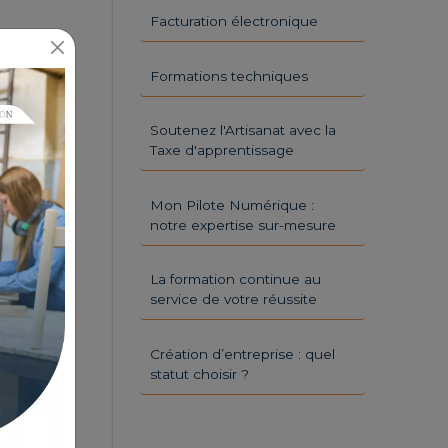
Facturation électronique
Formations techniques
Soutenez l'Artisanat avec la
Taxe d'apprentissage
Mon Pilote Numérique :
notre expertise sur-mesure
La formation continue au
service de votre réussite
Création d’entreprise : quel
statut choisir ?