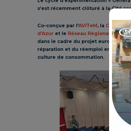
Le cycle d’expérimentation « Générati
s’est récemment clôturé à la Cité sco
Co-conçue par l'
AViTeM
, la
Chambre d
d'Azur
et le
Réseau Régional des Res
dans le cadre du projet européen REP
réparation et du réemploi en Méditerr
culture de consommation.