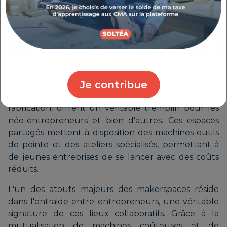
Un
FabLab
(Fabrication Laboratory) est un espace
collaboratif de fabrication numérique. Ces lieux
d'innovation mettent à disposition des artisans des
outils de fabrication modernes : imprimantes 3D,
découpeuses laser, fraiseuses numériques et bien
d'autres équipements permettant de prototyper et
de créer des pièces uniques.
Je contribue
Les
makerspaces
, ces tiers-lieux dédiés à la
fabrication, offrent un véritable tremplin pour les
néo-entrepreneurs et bien d'autres. Ces espaces
partagés mettent à disposition des machines-outils
de pointe et des ateliers spécialisés, permettant à
de jeunes entreprises de se lancer avec des coûts
réduits.
L'un des atouts majeurs des makerspaces réside
dans l'entraide entre entrepreneurs, une véritable
signature de ces lieux collaboratifs. Grâce à la
mutualisation de machines coûteuses et de