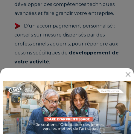
développer des compétences techniques
avancées et faire grandir votre entreprise.
D’un accompagnement personnalisé :
conseils sur mesure dispensés par des
professionnels aguerris, pour répondre aux
besoins spécifiques de
développement de
votre activité
.
D’événements stimulants : des rendez-vous
conçus pour nourrir votre esprit créatif et
renforcer votre capacité à
innover
.
QU'EST-CE QU'UN FABLAB /
MAKERSPACE ?