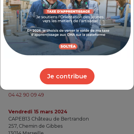
collecter, valoriser et traiter les déchets dans des
conditions propres à éviter des pollutions.
En déposant vos déchets, vous obtiendrez un
justificatif d’élimination ainsi qu’un kit de
communication « artisan propre ». De plus, le forfait
transport est pris en charge par les fournisseurs !
Vendredi 16 février 2024
TOLLENS
Je contribue
53-55, avenue de l'Europe
13090 Aix-en-Provence
04 42 90 09 49
Vendredi 15 mars 2024
CAPEB13 Château de Bertrandon
257, Chemin de Gibbes
13014 Marseille