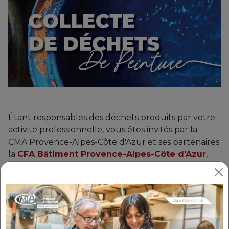
Étant responsables des déchets produits par votre
activité professionnelle, vous êtes invités par la
CMA Provence-Alpes-Côte d'Azur et ses partenaires
la
CFA Bâtiment Provence-Alpes-Côte d'Azur
,
CAPEB Bouches-du-Rhône
,
Chimirec Socodeli
,
Tollens
,
Zolpan
et à ramener ces résidus
dangereux chez l’un de nos fournisseurs-relais.
La gestion des déchets englobe toutes les
opérations visant à diminuer les quantités, trier,