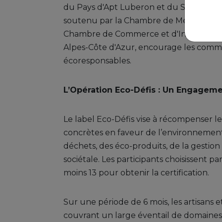
du Pays d'Apt Luberon et du Sud Luber
soutenu par la Chambre de Métiers et de
Chambre de Commerce et d'Industrie (CC
Alpes-Côte d'Azur, encourage les comme
écoresponsables.
L’Opération Eco-Défis : Un Engagem
Le label Eco-Défis vise à récompenser le
concrètes en faveur de l’environnement, 
déchets, des éco-produits, de la gestion
sociétale. Les participants choisissent pa
moins 13 pour obtenir la certification.
Sur une période de 6 mois, les artisans e
couvrant un large éventail de domaines 