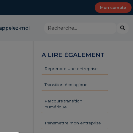
Mon compte
Rechercher
Lanc
appelez-moi
dans
la
le
rech
site
-
A LIRE ÉGALEMENT
CMA
Provence-
Alpes-
Reprendre une entreprise
Côte
d'Azur
Transition écologique
Parcours transition
numérique
Transmettre mon entreprise