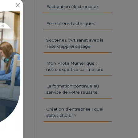
Facturation électronique
Formations techniques
Soutenez l'Artisanat avec la
Taxe d'apprentissage
Mon Pilote Numérique :
notre expertise sur-mesure
La formation continue au
service de votre réussite
Création d’entreprise : quel
statut choisir ?